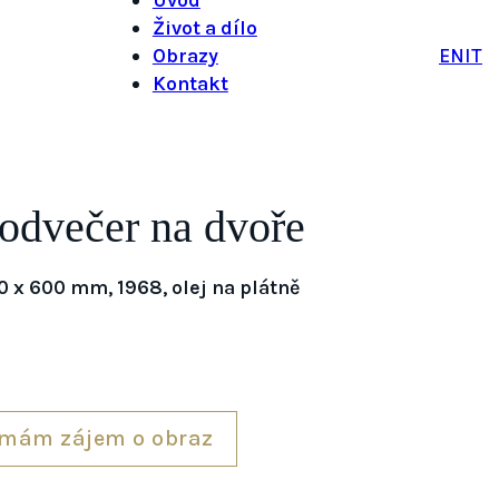
Život a dílo
Obrazy
EN
IT
Kontakt
odvečer na dvoře
0 x 600 mm, 1968, olej na plátně
mám zájem o obraz