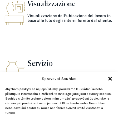
Visualizzazione
Visualizzazione dell’ubicazione del lavoro in
base alle foto degli interni fornite dal cliente.
Servizio
Prepareremo un corpo di lavoro completo come
Spravovat Souhlas
parte di progetti più ampi.
Abychom poskytli co nejlepší služby, používáme k ukládání a/nebo
přístupu k informacím o zařízení, technologie jako jsou soubory cookies.
Souhlas s těmito technologiemi nám umožní zpracovávat údaje, jako je
chování při procházení nebo jedinečná ID na tomto webu. Nesouhlas
nebo odvolání souhlasu může nepříznivě ovlivnit určité vlastnosti a
funkce.