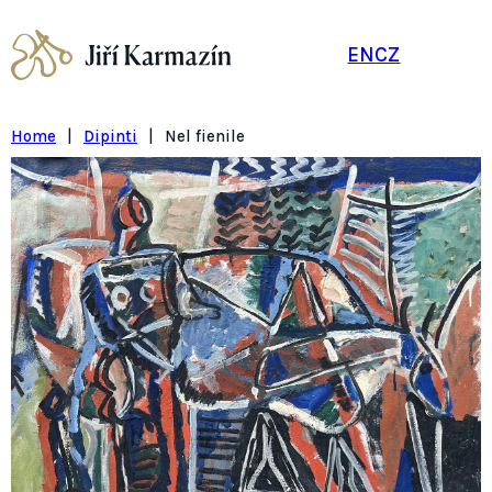
EN
CZ
Home
|
Dipinti
|
Nel fienile