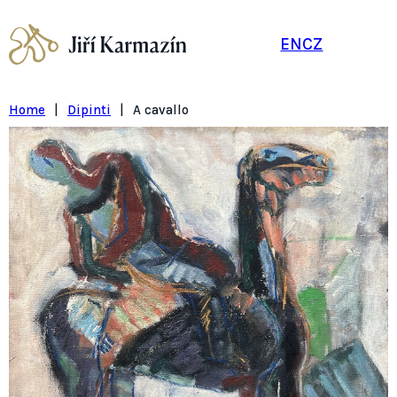
EN
CZ
Home
|
Dipinti
|
A cavallo