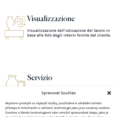
Visualizzazione
Visualizzazione dell’ubicazione del lavoro in
base alle foto degli interni fornite dal cliente.
Servizio
Prepareremo un corpo di lavoro completo come
Spravovat Souhlas
parte di progetti più ampi.
Abychom poskytli co nejlepší služby, používáme k ukládání a/nebo
přístupu k informacím o zařízení, technologie jako jsou soubory cookies.
Souhlas s těmito technologiemi nám umožní zpracovávat údaje, jako je